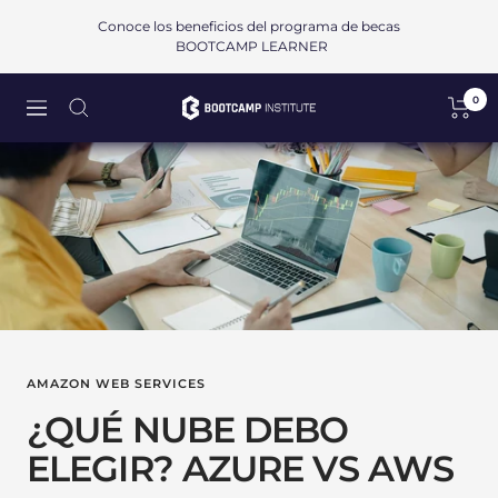
Saltar
Conoce los beneficios del programa de becas
al
BOOTCAMP LEARNER
contenido
0
Bootcamp
Navigación
Institute
SAPI
de
CV
AMAZON WEB SERVICES
¿QUÉ NUBE DEBO
ELEGIR? AZURE VS AWS