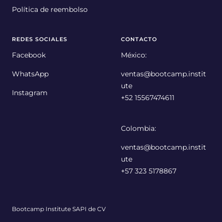
Política de reembolso
REDES SOCIALES
CONTACTO
Facebook
México:
WhatsApp
ventas@bootcamp.instit
ute
Instagram
+52 15567474611
Colombia:
ventas@bootcamp.instit
ute
+57 323 5178867
Bootcamp Institute SAPI de CV