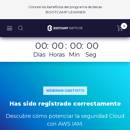
Saltar
Conoce los beneficios del programa de becas
al
BOOTCAMP LEARNER
contenido
0
Bootcamp
Navigación
Institute
SAPI
00
:
00
:
00
:
00
de
Días
Horas
Min
Seg
CV
WEBINAR GRATUITO
Has sido registrado correctamente
Descubre cómo potenciar la seguridad Cloud
con AWS IAM.