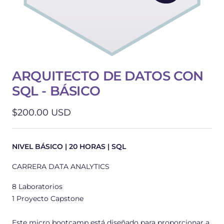
ARQUITECTO DE DATOS CON
SQL - BÁSICO
Precio
$200.00 USD
de
venta
NIVEL BÁSICO | 20 HORAS | SQL
CARRERA DATA ANALYTICS
8 Laboratorios
1 Proyecto Capstone
Este micro bootcamp está diseñado para proporcionar a