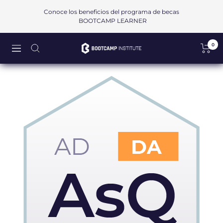
Saltar
Conoce los beneficios del programa de becas
al
BOOTCAMP LEARNER
contenido
0
Bootcamp
Navigación
Institute
SAPI
de
CV