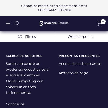
Saltar
Conoce los beneficios del programa de becas
al
BOOTCAMP LEARNER
contenido
0
Bootcamp
Navigación
Institute
SAPI
Filtros
Ordenar por
de
CV
ACERCA DE NOSOTROS
PREGUNTAS FRECUENTES
Somos un centro de
Acerca de los bootcamps
excelencia educativa para
Métodos de pago
el entrenamiento en
Cloud Computing con
cobertura en toda
Latinoamérica.
Conócenos