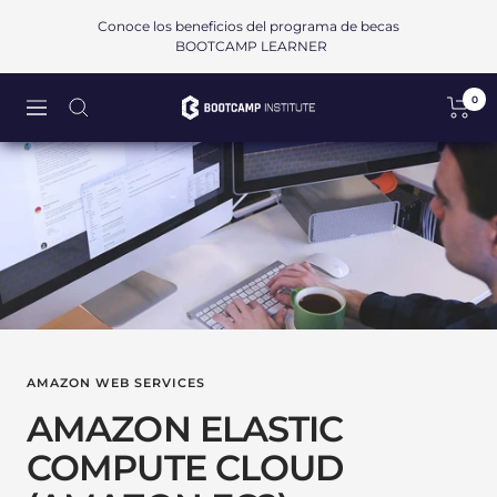
Saltar
Conoce los beneficios del programa de becas
al
BOOTCAMP LEARNER
contenido
0
Bootcamp
Navigación
Institute
SAPI
de
CV
AMAZON WEB SERVICES
AMAZON ELASTIC
COMPUTE CLOUD