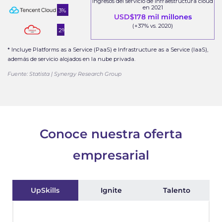
Ingresos del servicio de infraestructura cloud
en 2021
3%
USD$178 mil millones
(+37% vs. 2020)
2%
* Incluye Platforms as a Service (PaaS) e Infrastructure as a Service (IaaS),
además de servicio alojados en la nube privada.
Fuente: Statista | Synergy Research Group
Conoce nuestra oferta
empresarial
UpSkills
Ignite
Talento