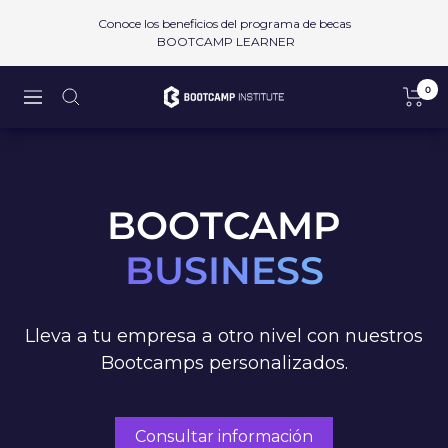
Saltar
Conoce los beneficios del programa de becas
al
BOOTCAMP LEARNER
contenido
0
Bootcamp
Navigación
Institute
SAPI
de
CV
BOOTCAMP
BUSINESS
Lleva a tu empresa a otro nivel con nuestros
Bootcamps personalizados.
Consultar información