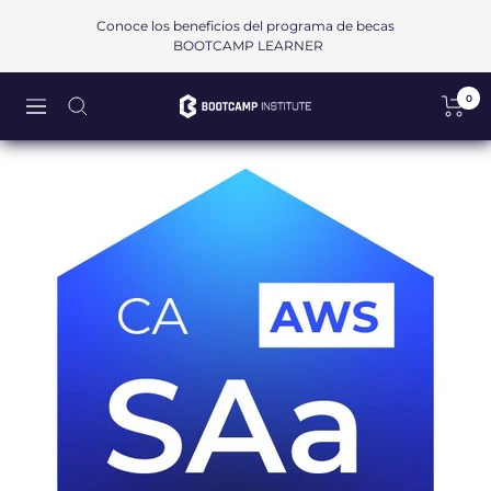
Saltar
Conoce los beneficios del programa de becas
al
BOOTCAMP LEARNER
contenido
0
Bootcamp
Navigación
Institute
SAPI
de
CV