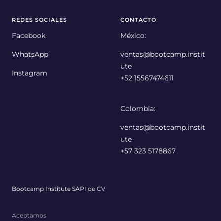
REDES SOCIALES
CONTACTO
Facebook
México:
WhatsApp
ventas@bootcamp.instit
ute
Instagram
+52 15567474611
Colombia:
ventas@bootcamp.instit
ute
+57 323 5178867
Bootcamp Institute SAPI de CV
Aceptamos