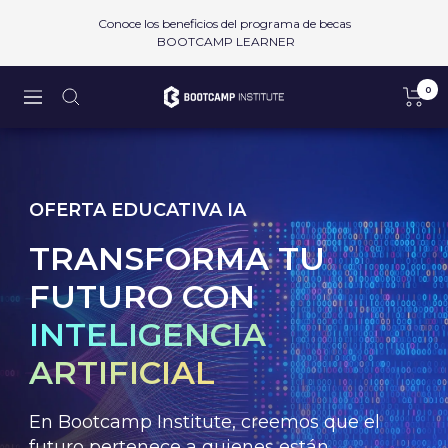
Saltar
Conoce los beneficios del programa de becas
al
BOOTCAMP LEARNER
contenido
0
Bootcamp
Navigación
Institute
SAPI
de
CV
OFERTA EDUCATIVA IA
TRANSFORMA TU
FUTURO CON
INTELIGENCIA
ARTIFICIAL
En Bootcamp Institute, creemos que el
futuro pertenece a quienes están