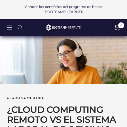
Saltar
Conoce los beneficios del programa de becas
al
BOOTCAMP LEARNER
contenido
0
Bootcamp
Navigación
Institute
SAPI
de
CV
CLOUD COMPUTING
¿CLOUD COMPUTING
REMOTO VS EL SISTEMA