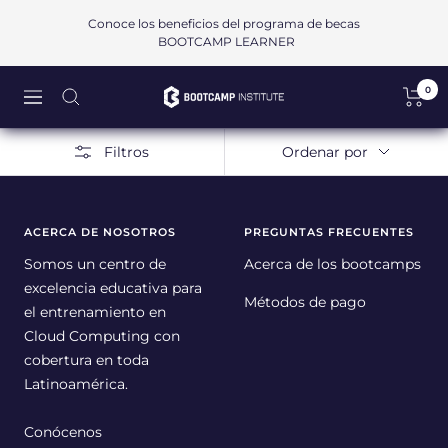
Saltar
Conoce los beneficios del programa de becas
al
BOOTCAMP LEARNER
contenido
0
Bootcamp
Navigación
Institute
SAPI
Filtros
Ordenar por
de
CV
ACERCA DE NOSOTROS
PREGUNTAS FRECUENTES
Somos un centro de
Acerca de los bootcamps
excelencia educativa para
Métodos de pago
el entrenamiento en
Cloud Computing con
cobertura en toda
Latinoamérica.
Conócenos