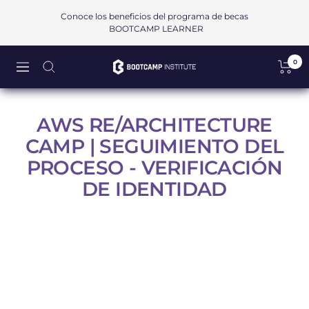
Saltar
Conoce los beneficios del programa de becas
al
BOOTCAMP LEARNER
contenido
0
Bootcamp
Navigación
Institute
SAPI
de
AWS RE/ARCHITECTURE
CV
CAMP | SEGUIMIENTO DEL
PROCESO - VERIFICACIÓN
DE IDENTIDAD