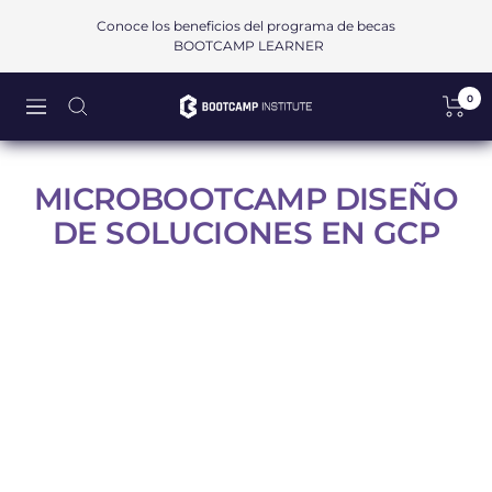
Saltar
Conoce los beneficios del programa de becas
al
BOOTCAMP LEARNER
contenido
0
Bootcamp
Navigación
Institute
SAPI
de
MICROBOOTCAMP DISEÑO
CV
DE SOLUCIONES EN GCP