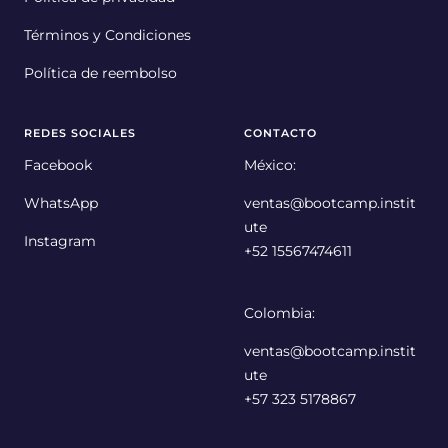
Términos y Condiciones
Política de reembolso
REDES SOCIALES
CONTACTO
Facebook
México:
WhatsApp
ventas@bootcamp.instit
ute
Instagram
+52 15567474611
Colombia:
ventas@bootcamp.instit
ute
+57 323 5178867