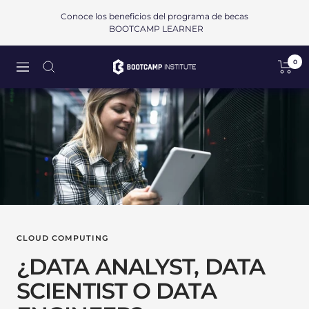
Saltar
Conoce los beneficios del programa de becas
al
BOOTCAMP LEARNER
contenido
0
Bootcamp
Navigación
Institute
SAPI
de
CV
CLOUD COMPUTING
¿DATA ANALYST, DATA
SCIENTIST O DATA