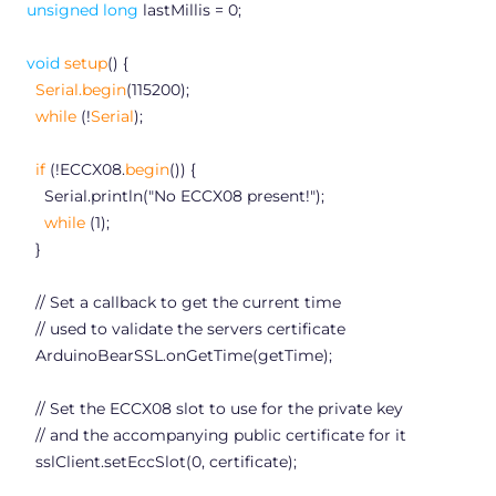
unsigned
long
lastMillis =
0
;
void
setup
() {
Serial
.
begin
(
115200
);
while
(!
Serial
);
if
(!ECCX08.
begin
()) {
Serial
.
println
(
"No ECCX08 present!"
);
while
(
1
);
}
// Set a callback to get the current time
// used to validate the servers certificate
ArduinoBearSSL.onGetTime(getTime);
// Set the ECCX08 slot to use for the private key
// and the accompanying public certificate for it
sslClient.setEccSlot(
0
, certificate);