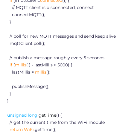
if
(!mqttClient.
connected
()) {
// MQTT client is disconnected, connect
connectMQTT();
}
// poll for new MQTT messages and send keep alive
mqttClient.poll();
// publish a message roughly every 5 seconds.
if
(
millis
( ) - lastMillis >
5000
) {
lastMillis =
millis
();
publishMessage();
}
}
unsigned
long
getTime
() {
// get the current time from the WiFi module
return
WiFi
.getTime();