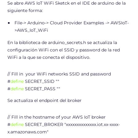
Se abre AWS IoT WiFi Sketck en el IDE de arduino de la
siguiente forma:
File-> Arduino-> Cloud Provider Examples -> AWSIoT-
>AWS_IoT_WiFi
En la biblioteca de arduino_secrets.h se actualiza la
configuración WiFi con el SSID y password de la red
WiFi a la que se conecta el dispositivo.
// Fill in your WiFi networks SSID and password
#
define
SECRET_SSID ""
#
define
SECRET_PASS ""
Se actualiza el endpoint del broker
// Fill in the hostname of your AWS IoT broker
#
define
SECRET_BROKER "xxxxxxxxxxxxxx.iot.xx-xxxx-
x.amazonaws.com"