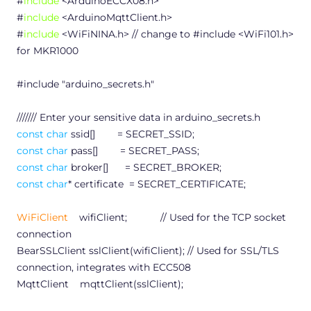
#
include
<ArduinoECCX08.h>
#
include
<ArduinoMqttClient.h>
#
include
<WiFiNINA.h> // change to #include <WiFi101.h>
for MKR1000
#
include
"arduino_secrets.h"
/////// Enter your sensitive data in arduino_secrets.h
const
char
ssid[] = SECRET_SSID;
const
char
pass[] = SECRET_PASS;
const
char
broker[] = SECRET_BROKER;
const
char
* certificate = SECRET_CERTIFICATE;
WiFiClient
wifiClient;
// Used for the TCP socket
connection
BearSSLClient sslClient(wifiClient);
// Used for SSL/TLS
connection, integrates with ECC508
MqttClient mqttClient(sslClient);