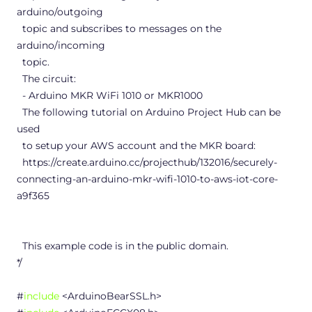
arduino/outgoing
topic and subscribes to messages on the
arduino/incoming
topic.
The circuit:
- Arduino MKR WiFi 1010 or MKR1000
The following tutorial on Arduino Project Hub can be
used
to setup your AWS account and the MKR board:
https://create.arduino.cc/projecthub/132016/securely-
connecting-an-arduino-mkr-wifi-1010-to-aws-iot-core-
a9f365
This example code is in the public domain.
*/
#
include
<ArduinoBearSSL.h>