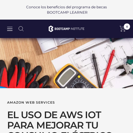
Saltar
Conoce los beneficios del programa de becas
al
BOOTCAMP LEARNER
contenido
0
Bootcamp
Navigación
Institute
SAPI
de
CV
AMAZON WEB SERVICES
EL USO DE AWS IOT
PARA MEJORAR TU