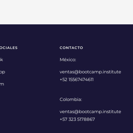
OCIALES
CONTACTO
ok
México:
pp
ventas@bootcamp.institute
+52 15567474611
am
Colombia:
ventas@bootcamp.institute
+57 323 5178867