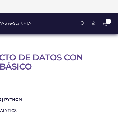
0
WS re/Start + IA
CTO DE DATOS CON
BÁSICO
S | PYTHON
ALYTICS