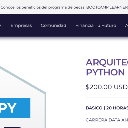
Conoce los beneficios del programa de becas
BOOTCAMP LEARNER
A
Empresas
Comunidad
Financia Tu Futuro
A
ARQUITE
PYTHON 
Precio
$200.00 USD
de
venta
BÁSICO | 20 HORA
CARRERA DATA AN