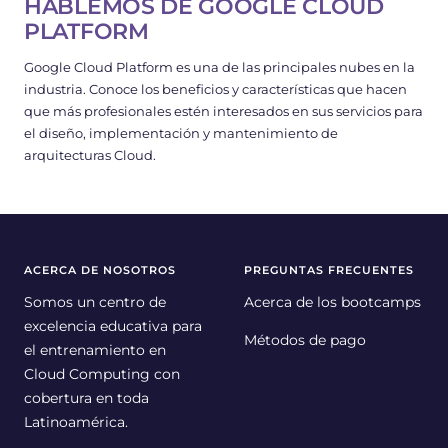
HABLEMOS DE GOOGLE CLOUD
PLATFORM
Google Cloud Platform es una de las principales nubes en la
industria. Conoce los beneficios y características que hacen
que más profesionales estén interesados en sus servicios para
el diseño, implementación y mantenimiento de
arquitecturas Cloud.
ACERCA DE NOSOTROS
PREGUNTAS FRECUENTES
Somos un centro de
Acerca de los bootcamps
excelencia educativa para
Métodos de pago
el entrenamiento en
Cloud Computing con
cobertura en toda
Latinoamérica.