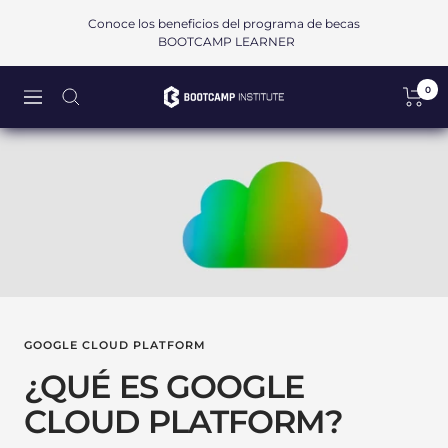
Saltar
Conoce los beneficios del programa de becas
al
BOOTCAMP LEARNER
contenido
0
Bootcamp
Navigación
Institute
SAPI
de
CV
GOOGLE CLOUD PLATFORM
¿QUÉ ES GOOGLE
CLOUD PLATFORM?