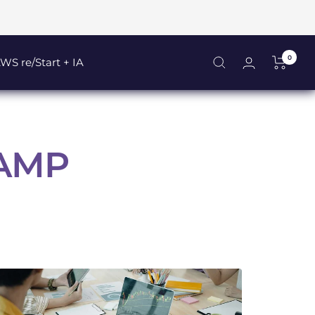
0
WS re/Start + IA
AMP