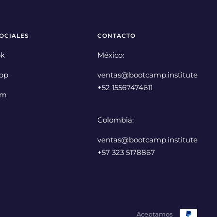
OCIALES
CONTACTO
ok
México:
pp
ventas@bootcamp.institute
+52 15567474611
am
Colombia:
ventas@bootcamp.institute
+57 323 5178867
Aceptamos