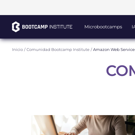
Saltar
al
contenido
Bootcamp
Microbootcamps
I
Institute
SAPI
de
Inicio
Comunidad Bootcamp Institute
Amazon Web Service
CV
CO