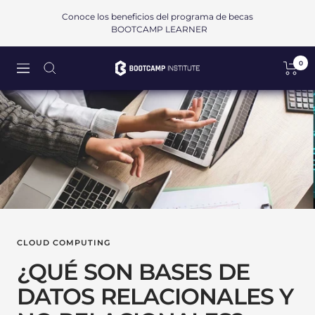
Saltar
Conoce los beneficios del programa de becas
al
BOOTCAMP LEARNER
contenido
0
Bootcamp
Navigación
Institute
SAPI
de
CV
CLOUD COMPUTING
¿QUÉ SON BASES DE
DATOS RELACIONALES Y